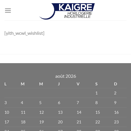
Passer
au
contenu
[yith_wcwl_wishlist]
août 2026
L
M
M
J
V
S
D
1
2
3
4
5
6
7
8
9
10
11
12
13
14
15
16
17
18
19
20
21
22
23