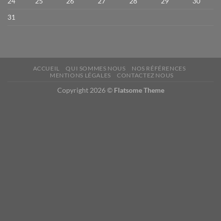
24
25
26
27
28
29
30
31
ACCUEIL
QUI SOMMES NOUS
NOS RÉFÉRENCES
MENTIONS LÉGALES
CONTACTEZ NOUS
Copyright 2026 ©
Flatsome Theme