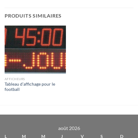
PRODUITS SIMILAIRES
AFFICHEURS
Tableau d’affichage pour le
football
août 2026
L
M
M
J
V
S
D